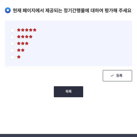
드
팁
현재 페이지에서 제공되는 정기간행물에 대하여 평가해 주세요
별
점
별
5
점
점
별
5
만
점
점
점
별
5
만
에
점
점
점
5
별
5
만
에
점
점
점
점
4
5
만
에
점
점
점
3
만
에
점
점
등록
2
에
점
1
점
목록