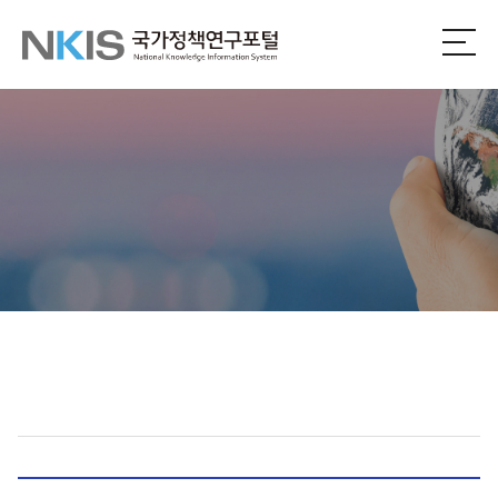
NKIS
전
체
국
메
뉴
가
열
기
정
책
연
구
포
털