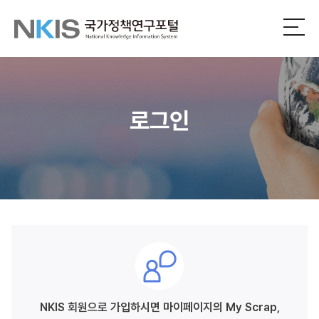
NKIS
전
체
국
메
뉴
가
열
기
정
로그인
책
연
구
포
털
NKIS 회원으로 가입하시면 마이페이지의
My Scrap,