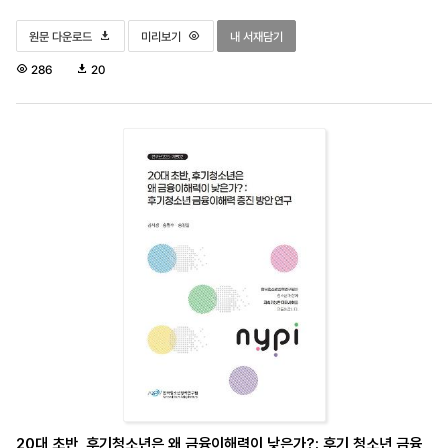
2025 아동·청소년 권리에 관한 국제협약 이행 연구 - 한국 아동·청소년 인권실태 : 총괄보고서
2025 아동·청소년 권리에 관한 국제협약 이행 연구 - 한국 아동·청
2025 아동·청소년 권리에 관한 국제협약 이행 연
원문 다운로드
미리보기
내 서재담기
조
다
286
20
회
운
수
로
드
수
20대 초반, 후기청소년은 왜 금융이해력이 낮은가?: 후기 청소년 금융