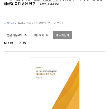
이해력 증진 방안 연구
2025년 우수성과
김지경
사회문제
한국청소년정책연구원
2025년
20대 초반, 후기청소년은 왜 금융이해력이 낮은가?: 후기 청소년 금융이해력 증진 방안 연구
20대 초반, 후기청소년은 왜 금융이해력이 낮은가?: 후기 청소년 금
20대 초반, 후기청소년은 왜 금융이해력이 낮은가
원문 다운로드
미리보기
내 서재담기
조
다
499
25
회
운
수
로
드
수