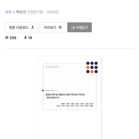
백승민
경제
산업연구원
2025년
공공기관 지방이전의 파급효과와 거점도시 정책 방향
공공기관 지방이전의 파급효과와 거점도시 정책 방향
공공기관 지방이전의 파급효과와 거점도시 정책 
원문 다운로드
미리보기
내 서재담기
조
다
259
19
회
운
수
로
드
수