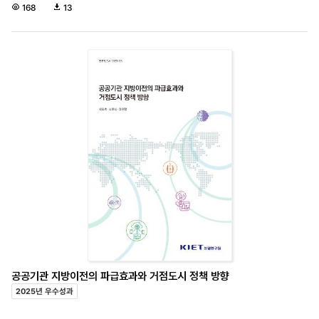
조
다
168
13
회
운
수
로
드
수
공공기관 지방이전의 파급효과와 거점도시 정책 방향
2025년 우수성과