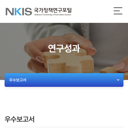
NKIS
전
체
국
메
뉴
가
열
기
정
연구성과
책
연
구
우수보고서
포
털
우수보고서