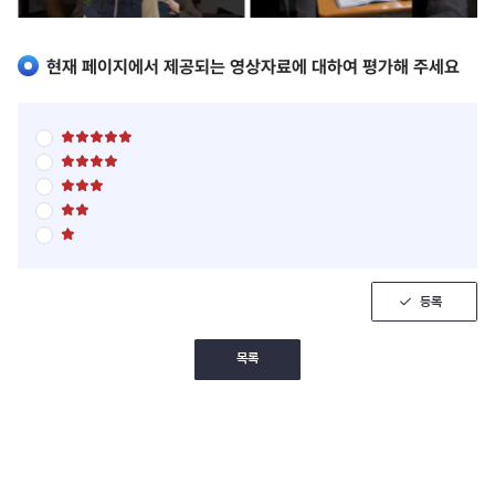
현재 페이지에서 제공되는 영상자료에 대하여 평가해 주세요
별
점
별
5
점
점
별
5
만
점
점
점
별
5
만
에
점
점
점
5
별
5
만
에
점
점
점
점
4
5
만
에
점
점
점
3
만
에
점
점
등록
2
에
점
1
점
목록