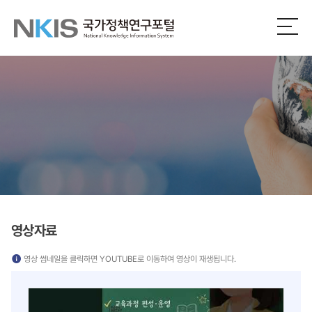
NKIS
전
체
국
메
뉴
가
열
기
정
책
연
구
포
영상자료
털
영상 썸네일을 클릭하면 YOUTUBE로 이동하여 영상이 재생됩니다.