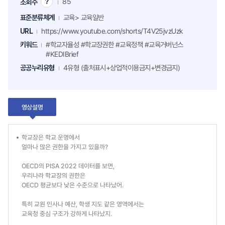
85
조회수
조
회
표준분류체계
교육> 교육일반
수
팁
URL
https://www.youtube.com/shorts/T4V25jvzUzk
키워드
#학교자율성 #학교장권한 #교육정책 #교육거버넌스
#KEDIBrief
공공누리유형
4유형 (출처표시+상업적이용금지+변경금지)
영상설명
학교장은 학교 운영에서
얼마나 많은 권한을 가지고 있을까?
OECD의 PISA 2022 데이터를 보면,
우리나라 학교장의 권한은
OECD 평균보다 낮은 수준으로 나타났어.
특히 교원 인사나 예산, 학생 지도 같은 영역에서는
교육청 중심 구조가 강하게 나타났지.