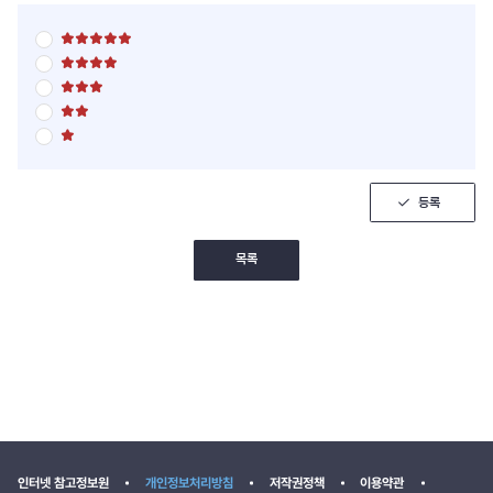
별
점
별
5
점
점
별
5
만
점
점
점
별
5
만
에
점
점
점
5
별
5
만
에
점
점
점
점
4
5
만
에
점
점
점
3
만
에
점
점
등록
2
에
점
1
점
목록
인터넷 참고정보원
개인정보처리방침
저작권정책
이용약관