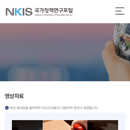
NKIS
전
체
국
메
뉴
가
열
기
정
책
연
구
포
영상자료
털
영상 썸네일을 클릭하면 YOUTUBE로 이동하여 영상이 재생됩니다.