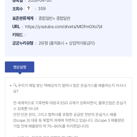
등록일
2026-04-30
359
조회수
조
회
표준분류체계
종합일반> 종합일반
수
팁
URL
https://youtube.com/shorts/MIDfmGXo7j4
키워드
공공누리유형
2유형 (출처표시 + 상업적이용금지)
영상설명
🔍 우리가 매일 받는 택배상자가 얼마나 많은 온실가스를 배출하는지 아시나
요?
전 세계적으로 기후변화 대응과 ESG 규제가 강화되면서, 물류산업은 온실가
스 감축뿐 아니라
안전·인권 관리, 그리고 협력사를 포함한 공급망 전반의 온실가스 배출
(Scope 3) 대응 등 복합적 과제에 직면하고 있습니다. (Scope 3 배출량은
기업 전체 배출량의 약 70~90%를 차지한답니다!)