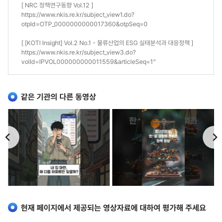
[ NRC 정책연구동향 Vol.12 ]
https://www.nkis.re.kr/subject_view1.do?
otpId=OTP_0000000000017360&otpSeq=0
[ [KOTI Insight] Vol.2 No.1 - 물류산업의 ESG 실태분석과 대응정책 ]
https://www.nkis.re.kr/subject_view3.do?
volId=IPVOL000000000011559&articleSeq=1“
같은 기관의 다른 동영상
이
다
전
음
현재 페이지에서 제공되는 영상자료에 대하여 평가해 주세요