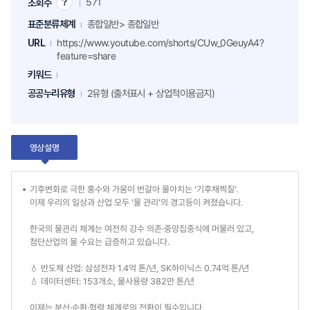
571
조회수
조
회
표준분류체계
종합일반> 종합일반
수
팁
URL
https://www.youtube.com/shorts/CUw_0GeuyA4?
feature=share
키워드
공공누리유형
2유형 (출처표시 + 상업적이용금지)
영상설명
기후변화로 극한 홍수와 가뭄이 번갈아 몰아치는 ‘기후채찍질’.
이제 우리의 일상과 산업 모두 ‘물 관리’의 경고등이 켜졌습니다.
한국의 물관리 체계는 여전히 강수 의존·중앙집중식에 머물러 있고,
첨단산업의 물 수요는 급증하고 있습니다.
💧 반도체 산업: 삼성전자 1.4억 톤/년, SK하이닉스 0.74억 톤/년
💧 데이터센터: 153개소, 물사용량 382만 톤/년
이제는 분산·순환·협력 체계로의 전환이 필수입니다.