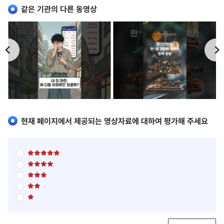
같은 기관의 다른 동영상
이
다
전
음
현재 페이지에서 제공되는 영상자료에 대하여 평가해 주세요
별
점
별
5
점
점
별
5
만
점
점
점
별
5
만
에
점
점
점
5
별
5
만
에
점
점
점
점
4
5
만
에
점
점
점
3
만
에
점