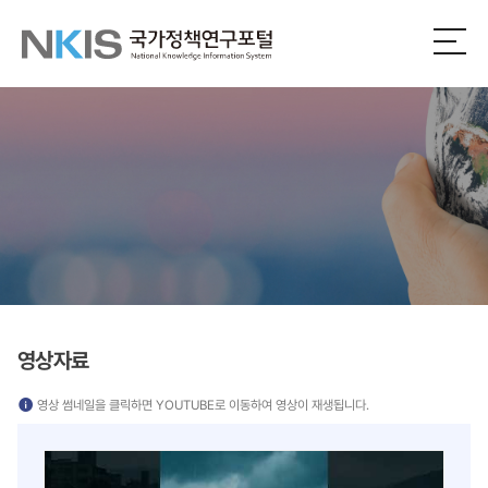
NKIS
전
체
국
메
뉴
가
열
기
정
책
연
구
포
영상자료
털
영상 썸네일을 클릭하면 YOUTUBE로 이동하여 영상이 재생됩니다.