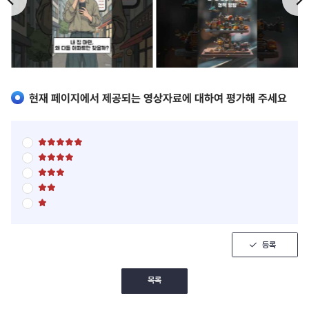
이
다
전
음
현재 페이지에서 제공되는 영상자료에 대하여 평가해 주세요
별
점
별
5
점
점
별
5
만
점
점
점
별
5
만
에
점
점
점
5
별
5
만
에
점
점
점
점
4
5
만
에
점
점
점
3
만
에
점
점
등록
2
에
점
1
점
목록