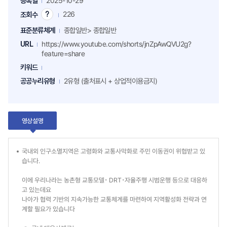
등록일
2025-10-29
226
조회수
조
회
표준분류체계
종합일반> 종합일반
수
팁
URL
https://www.youtube.com/shorts/jnZpAwQVU2g?
feature=share
키워드
공공누리유형
2유형 (출처표시 + 상업적이용금지)
영상설명
국내외 인구소멸지역은 고령화와 교통사막화로 주민 이동권이 위협받고 있
습니다.
이에 우리나라는 농촌형 교통모델･ DRT･자율주행 시범운행 등으로 대응하
고 있는데요
나아가 협력 기반의 지속가능한 교통체계를 마련하여 지역활성화 전략과 연
계할 필요가 있습니다