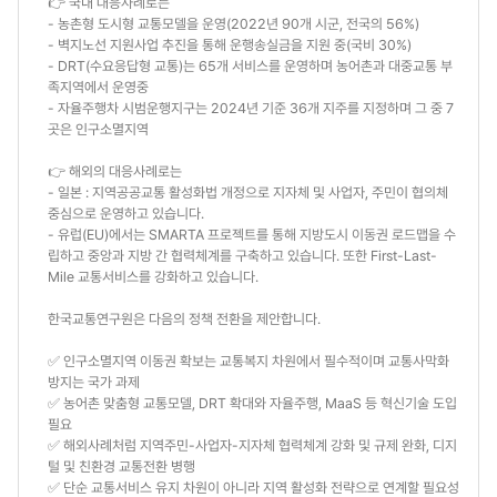
👉 국내 대응사례로는
- 농촌형 도시형 교통모델을 운영(2022년 90개 시군, 전국의 56%)
- 벽지노선 지원사업 추진을 통해 운행송실금을 지원 중(국비 30%)
- DRT(수요응답형 교통)는 65개 서비스를 운영하며 농어촌과 대중교통 부
족지역에서 운영중
- 자율주행차 시범운행지구는 2024년 기준 36개 지주를 지정하며 그 중 7
곳은 인구소멸지역
👉 해외의 대응사례로는
- 일본 : 지역공공교통 활성화법 개정으로 지자체 및 사업자, 주민이 협의체
중심으로 운영하고 있습니다.
- 유럽(EU)에서는 SMARTA 프로젝트를 통해 지방도시 이동권 로드맵을 수
립하고 중앙과 지방 간 협력체계를 구축하고 있습니다. 또한 First-Last-
Mile 교통서비스를 강화하고 있습니다.
한국교통연구원은 다음의 정책 전환을 제안합니다.
✅ 인구소멸지역 이동권 확보는 교통복지 차원에서 필수적이며 교통사막화
방지는 국가 과제
✅ 농어촌 맞춤형 교통모델, DRT 확대와 자율주행, MaaS 등 혁신기술 도입
필요
✅ 해외사례처럼 지역주민-사업자-지자체 협력체계 강화 및 규제 완화, 디지
털 및 친환경 교통전환 병행
✅ 단순 교통서비스 유지 차원이 아니라 지역 활성화 전략으로 연계할 필요성