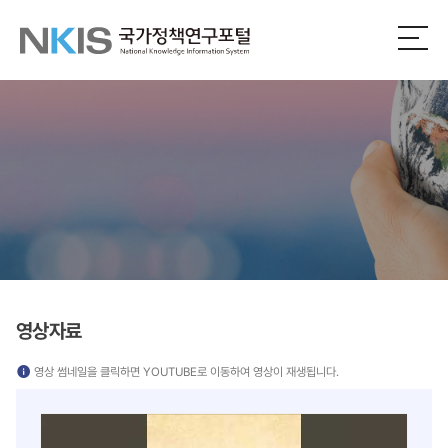
NKIS
전
체
국
메
뉴
가
열
기
정
책
연
구
포
영상자료
털
영상 썸네일을 클릭하면 YOUTUBE로 이동하여 영상이 재생됩니다.