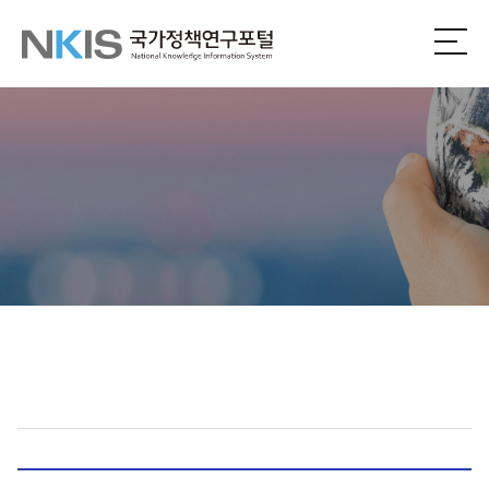
NKIS
전
체
국
메
뉴
가
열
기
정
책
연
구
포
털