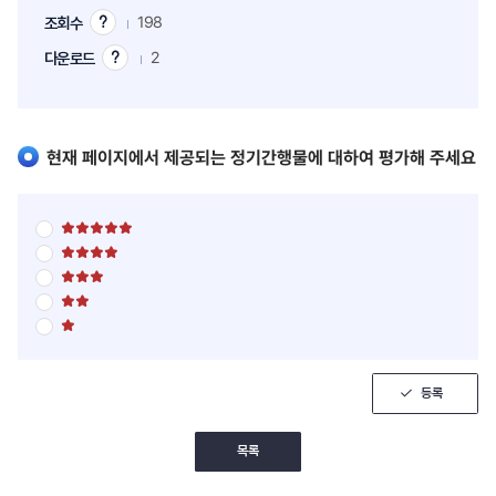
198
조회수
조
회
2
다운로드
다
수
운
팁
로
드
팁
현재 페이지에서 제공되는 정기간행물에 대하여 평가해 주세요
별
점
별
5
점
점
별
5
만
점
점
점
별
5
만
에
점
점
점
5
별
5
만
에
점
점
점
점
4
5
만
에
점
점
점
3
만
에
점
점
등록
2
에
점
1
점
목록