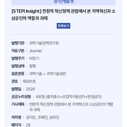
정기간행물 명
[STEPI Insight] 전환적 혁신정책 관점에서 본 지역혁신과 소
상공인의 역할과 과제
전체보기
발행기관
과학기술정책연구원
자료구분
Journal
발행주기
비정기
발행상태
발행
표준분류
과학기술 > 과학기술일반
권호
제361호
발행일
2026
공공누리유형
4유형 (출처표시+상업적이용금지+변경금지)
기사제목
전환적 혁신정책 관점에서 본 지역혁신과 소상공인의 역할
과 과제
저자명
성지은, 조혜진, 송위진
페이지
29