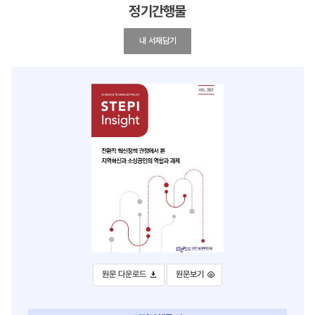
정기간행물
제361호
내 서재담기
제361호
제361호
원문 다운로드
원문보기