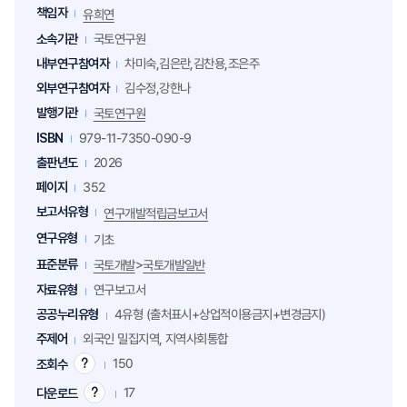
책임자
유희연
소속기관
국토연구원
내부연구참여자
차미숙,김은란,김찬용,조은주
외부연구참여자
김수정,강한나
발행기관
국토연구원
ISBN
979-11-7350-090-9
출판년도
2026
페이지
352
보고서유형
연구개발적립금보고서
연구유형
기초
표준분류
>
국토개발
국토개발일반
자료유형
연구보고서
공공누리유형
4유형 (출처표시+상업적이용금지+변경금지)
주제어
외국인 밀집지역, 지역사회통합
150
조회수
조
회
17
다운로드
다
수