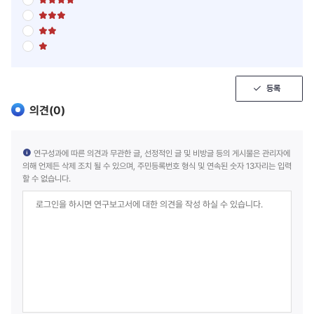
5
점
점
별
5
만
점
점
점
별
5
만
에
점
점
점
5
별
5
만
에
점
점
점
점
4
5
만
에
점
점
점
3
만
에
점
점
등록
2
에
점
1
의견(
0
)
점
연구성과에 따른 의견과 무관한 글, 선정적인 글 및 비방글 등의 게시물은 관리자에
의해 언제든 삭제 조치 될 수 있으며, 주민등록번호 형식 및 연속된 숫자 13자리는 입력
할 수 없습니다.