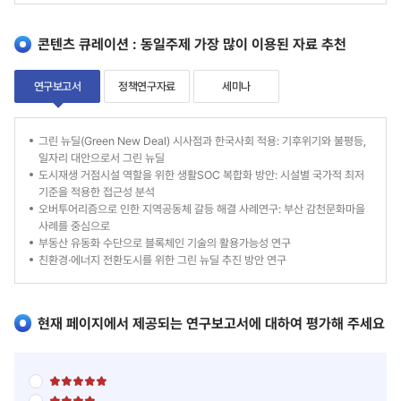
콘텐츠 큐레이션 : 동일주제 가장 많이 이용된 자료 추천
연구보고서
정책연구자료
세미나
연
그린 뉴딜(Green New Deal) 시사점과 한국사회 적용: 기후위기와 불평등,
일자리 대안으로서 그린 뉴딜
구
도시재생 거점시설 역할을 위한 생활SOC 복합화 방안: 시설별 국가적 최저
기준을 적용한 접근성 분석
보
오버투어리즘으로 인한 지역공동체 갈등 해결 사례연구: 부산 감천문화마을
고
사례를 중심으로
부동산 유동화 수단으로 블록체인 기술의 활용가능성 연구
서
친환경·에너지 전환도시를 위한 그린 뉴딜 추진 방안 연구
현재 페이지에서 제공되는 연구보고서에 대하여 평가해 주세요
별
점
별