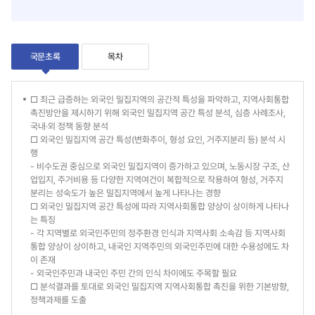
운
팁
로
드
팁
국문초록
목차
국
□ 최근 급증하는 외국인 밀집지역의 공간적 특성을 파악하고, 지역사회통합
촉진방안을 제시하기 위해 외국인 밀집지역 공간 특성 분석, 심층 사례조사,
문
국내·외 정책 동향 분석
□ 외국인 밀집지역 공간 특성(변화추이, 형성 요인, 거주지분리 등) 분석 시
초
행
록
- 비수도권 중심으로 외국인 밀집지역이 증가하고 있으며, 노동시장 구조, 산
업입지, 주거비용 등 다양한 지역여건이 복합적으로 작용하여 형성, 거주지
분리는 성숙도가 높은 밀집지역에서 높게 나타나는 경향
□ 외국인 밀집지역 공간 특성에 따라 지역사회통합 양상이 상이하게 나타나
는 특징
- 각 지역별로 외국인주민의 정주환경 인식과 지역사회 소속감 등 지역사회
통합 양상이 상이하고, 내국인 지역주민의 외국인주민에 대한 수용성에도 차
이 존재
- 외국인주민과 내국인 주민 간의 인식 차이에도 주목할 필요
□ 분석결과를 토대로 외국인 밀집지역 지역사회통합 촉진을 위한 기본방향,
정책과제를 도출