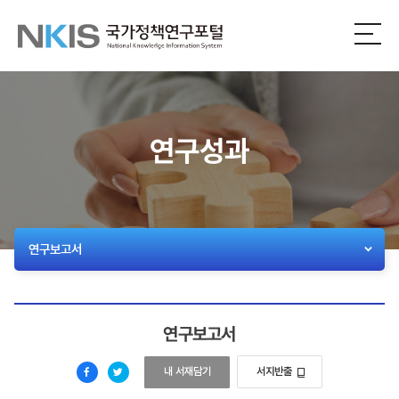
NKIS
전
체
국
메
뉴
가
열
기
정
연구성과
책
연
구
연구보고서
포
털
연구보고서
외국인 밀집지역의 공간 특성과 지역사회통합 방안 연구
내 서재담기
서지반출
페
트