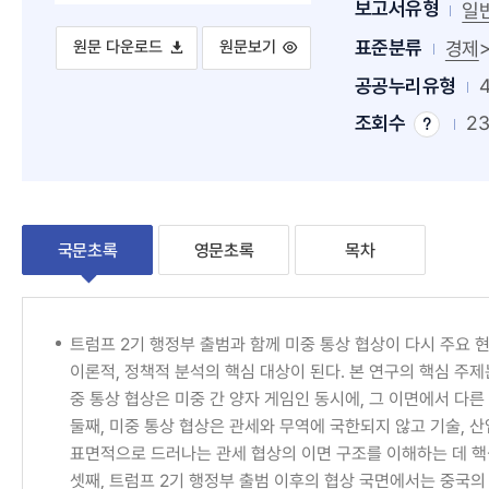
보고서유형
일
표준분류
미중 무역 전쟁과 다차원적 복합게임: 중국의 대미 전략을 중심으
미중 무역 전쟁과 다차원적 복합게임: 중국
경제
원문 다운로드
원문보기
공공누리유형
조회수
23
조
회
수
팁
국문초록
영문초록
목차
국
트럼프 2기 행정부 출범과 함께 미중 통상 협상이 다시 주요 
이론적, 정책적 분석의 핵심 대상이 된다. 본 연구의 핵심 주
문
중 통상 협상은 미중 간 양자 게임인 동시에, 그 이면에서 다른 
초
둘째, 미중 통상 협상은 관세와 무역에 국한되지 않고 기술, 산업,
표면적으로 드러나는 관세 협상의 이면 구조를 이해하는 데 핵
록
셋째, 트럼프 2기 행정부 출범 이후의 협상 국면에서는 중국