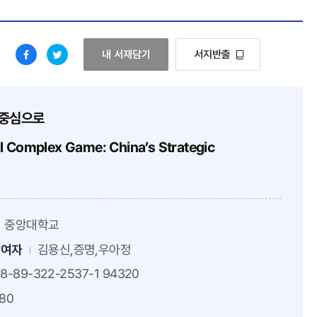
미중 무역 전쟁과 다차원적 복합게임: 중국의 대미 
내 서재담기
서지반출
페
트
이
위
스
터
 중심으로
북
로
l Complex Game: China’s Strategic
으
이
로
동
이
동
중앙대학교
참여자
김용신,증명,우아정
8-89-322-2537-1 94320
180