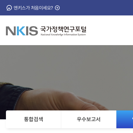
엔키스가 처음이세요?
NKIS
국
가
정
책
연
통합검색
우수보고서
구