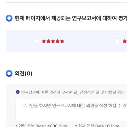
서
현재 페이지에서 제공되는 연구보고서에 대하여 평
별
점
5
점
만
점
에
의견(
0
)
5
점
연구성과에 따른 의견과 무관한 글, 선정적인 글 및 비방글 등의 
입력 가능 Byte :
4000
Byte
현재 입력 Byte :
0
Byte