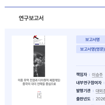
포
털
연구보고서
보고서명
보고서명(영문)
책임자
이승주
내부연구참여자
발행기관
대외
출판년도
202