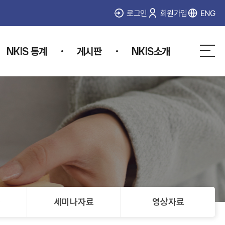
로그인
회원가입
ENG
NKIS 통계
게시판
NKIS소개
사
이
트
맵
물
세미나자료
영상자료