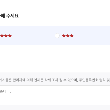
가해 주세요
별
별
점
점
5
5
점
점
만
만
점
점
에
에
4
3
점
점
게시물은 관리자에 의해 언제든 삭제 조치 될 수 있으며, 주민등록번호 형식 및