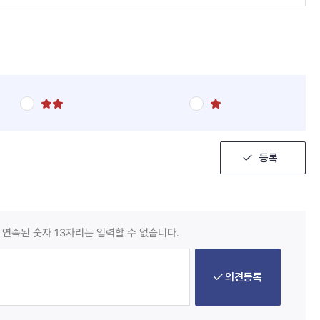
별
별
점
점
5
5
점
점
만
만
등록
점
점
에
에
2
1
점
점
 연속된 숫자 13자리는 입력할 수 없습니다.
의견등록