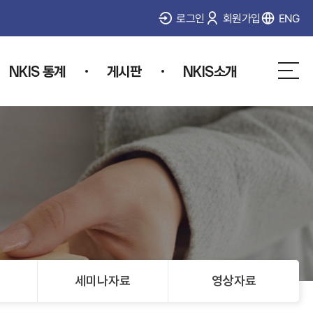
로그인
회원가입
ENG
NKIS 통계
게시판
NKIS소개
사
이
트
맵
물
세미나자료
영상자료