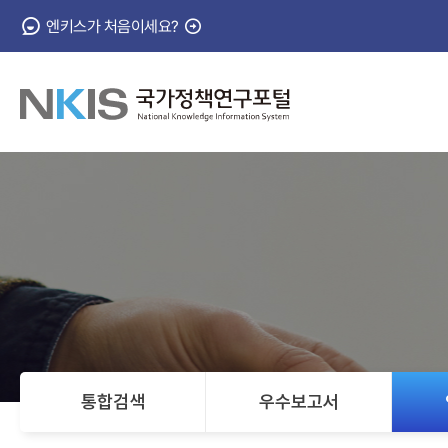
엔키스가 처음이세요?
NKIS
국
가
정
책
연
통합검색
우수보고서
구