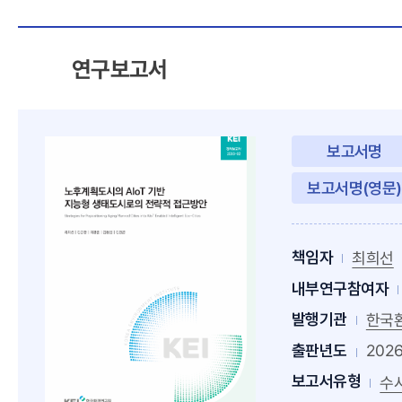
포
털
연구보고서
보고서명
보고서명(영문)
책임자
최희선
내부연구참여자
발행기관
한국
출판년도
202
보고서유형
수