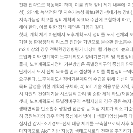
전환 전략으로 작동해야 하며, 이를 위해 정비 체계 내부에 ‘
성), 2단계: 녹색전환 및 지속가능성 확보(환경·생태기능 강화)
지속가능성 확보를 정비계획의 목표와 수단에 포함해야 하고, 이
해야 한다. 이를 위한 정책 제언은 다음과 같다.
첫째, 계획 체계 차원에서 노후계획도시 정비를 도시 전체의 토
기질 등 환경생태적 리스크 진단을 기반으로 물순환·탄소흡수·열
m2 이상의 경우 전략환경영향평가 대상이 될 가능성이 높으나
도입과 이와 연계하여 노후계획도시정비기본계획 및 특별정비
둘째, 노후계획도시정비 기본방침은 특별정비구역 중심의 단편
단계에서 도시 전체 목표를 먼저 설정하고 이를 특별정비구역에
요구된다. 노후계획도시정비기본계획의 수립을 위해 개선이 필요한
목표 달성을 위한 계획의 구체화, 4) IoT 기술 적용부문 지역
시 차원의 건설폐기물 시스템적 관리 및 순환 체계 확보(재활용/
셋째, 노후계획도시 특별정비구역 수립지침의 경우 공원·녹지 특
생태면적률·탄소흡수·생활권 접근성 등 핵심 지표가 최소 기준을 
히 공원녹지의 경우 면적 중심에서 벗어나 생물다양성(수종 다양성
실시간 감지–조기경보–선제 대응 체계를 구축함으로써 사후 복
마지막으로 AIoT 기반 지능형 생태도시로의 전환을 추진하기 위