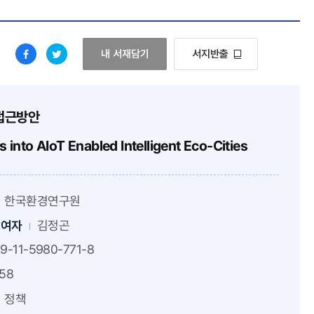
노후계획도시의 AIoT 기반 지능형 생태도시로의 전
내 서재담기
서지반출
페
트
이
위
스
터
 접근방안
북
로
s into AIoT Enabled Intelligent Eco-Cities
으
이
로
동
이
한국환경연구원
동
참여자
김정곤
9-11-5980-771-8
158
정책