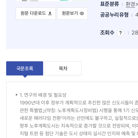
표준분류
환경
노후계획도시의 AIoT 기반 지능형 생태도시로의 전략적 접근방안
노후계획도시의 AIoT 기반 지능형 생태
원문 다운로드
원문보기
공공누리유형
조회수
2
조
회
수
팁
국문초록
목차
국
1. 연구의 배경 및 필요성
1990년대 이후 정부가 계획적으로 추진한 많은 신도시들이 준
문
관한 특별법｣(약칭: 노후계획도시정비법) 시행을 통해 1기
초
새로운 패러다임 전환’이라는 선언에도 불구하고, 실질적으로는
향후 노후계획도시는 지속적으로 증가할 것으로 전망되며, 이에 
록
지털 트윈 등 첨단 기술은 도시 상태의 실시간 인지와 예측 및