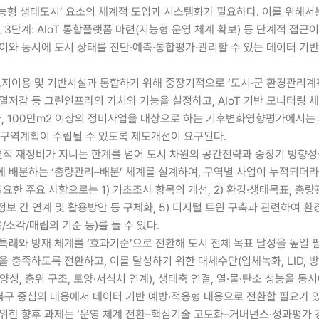
지능형 생태도시’ 요소의 체계적 도입과 시스템화가 필요하다. 이를 위해서
, 3단계: AIoT 통합플랫폼 마련(지능형 운영 체계 확보) 등 단계적 접근
와 동시에 도시 상태를 진단·예측·통합평가·관리할 수 있는 데이터 기반 운
지이용 및 기반시설과 통합하기 위해 중장기적으로 ‘도시·군 환경관리계획
저감 등 그린인프라의 가치와 기능을 설정하고, AIoT 기반 모니터링 체
, 100만m2 이상의 정비사업을 대상으로 하는 기후변화영향평가에서는 제
구역계획이 수립될 수 있도록 제도개선이 요구된다.
적 재정비가 지니는 한계를 넘어 도시 차원의 공간전략과 중장기 방향성을
 배분하는 ‘총량관리–배분’ 체계를 설계하여, 구역별 사업이 누적되더
 주요 사항으로는 1) 기초조사 항목의 개선, 2) 환경·생태목표, 총량관
, 정보 간 연계 및 활용방안 등 구체화, 5) 디지털 트윈 구축과 관련하여 
소각/매립의 기준 등)를 들 수 있다.
례와 방재 체계를 ‘효과기준’으로 전환해 도시 전체 목표 달성을 높일 필
충족하도록 전환하고, 이를 달성하기 위한 대체수단(입체녹화, LID, 방
, 층위 구조, 토양·서식처 연계), 생태축 연결, 열·물·탄소 성능을 동시
구 중심의 대응에서 데이터 기반 예방·적응형 대응으로 전환할 필요가 있
한 향후 과제는 ‘운영 체계 전환–핵심기술 고도화–거버넌스·성과평가 강화’