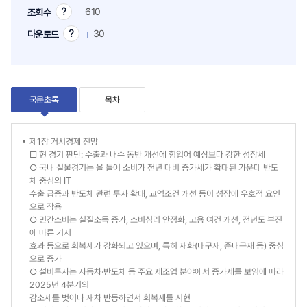
610
조회수
조
회
30
다운로드
다
수
운
팁
로
드
팁
국문초록
목차
국
제1장 거시경제 전망
□ 현 경기 판단: 수출과 내수 동반 개선에 힘입어 예상보다 강한 성장세
문
○ 국내 실물경기는 올 들어 소비가 전년 대비 증가세가 확대된 가운데 반도
체 중심의 IT
초
수출 급증과 반도체 관련 투자 확대, 교역조건 개선 등이 성장에 우호적 요인
록
으로 작용
○ 민간소비는 실질소득 증가, 소비심리 안정화, 고용 여건 개선, 전년도 부진
에 따른 기저
효과 등으로 회복세가 강화되고 있으며, 특히 재화(내구재, 준내구재 등) 중심
으로 증가
○ 설비투자는 자동차·반도체 등 주요 제조업 분야에서 증가세를 보임에 따라
2025년 4분기의
감소세를 벗어나 재차 반등하면서 회복세를 시현