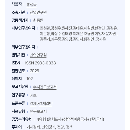
책임자
홍성욱
소속기관
산업연구원
공동책임자
최동원
내부연구참여자
민성환,강성우,원혜진,김태훈,이원빈,한정민 ,김경유,
이은창,박상수,김태영,이재윤,조용원,이임자,문지원 ,
김종기,심우중,김양팽,김민지,황경인 ,정지은
외부연구참여자
발행기관
산업연구원
ISBN
ISSN 2983-0338
출판년도
2026
페이지
102
보고서유형
수시연구보고서
연구유형
기초
표준분류
>
경제
경제일반
자료유형
연구보고서
공공누리유형
4유형 (출처표시+상업적이용금지+변경금지)
주제어
거시경제, 산업경기, 전망, 정책