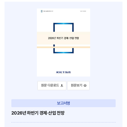
이
위
스
터
북
로
으
이
로
동
이
동
2026년 하반기 경제·산업 전망
2026년 하반기 경제·산업 전망
원문 다운로드
원문보기
보고서명
2026년 하반기 경제·산업 전망