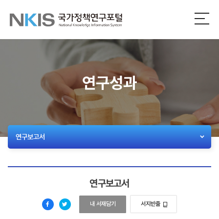
NKIS
전
체
국
메
뉴
가
열
기
정
연구성과
책
연
구
연구보고서
포
털
연구보고서
2026년 하반기 경제·산업 전망
내 서재담기
서지반출
페
트