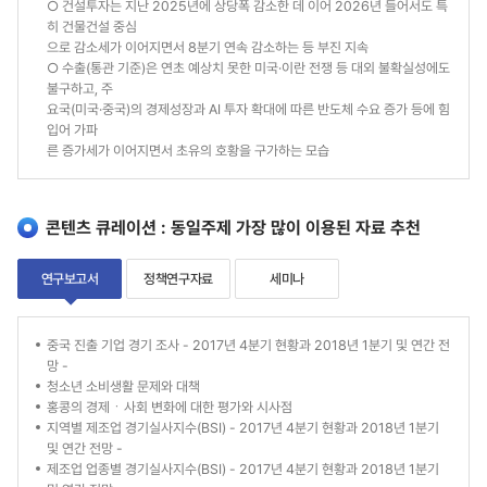
○ 건설투자는 지난 2025년에 상당폭 감소한 데 이어 2026년 들어서도 특
히 건물건설 중심
으로 감소세가 이어지면서 8분기 연속 감소하는 등 부진 지속
○ 수출(통관 기준)은 연초 예상치 못한 미국·이란 전쟁 등 대외 불확실성에도
불구하고, 주
요국(미국·중국)의 경제성장과 AI 투자 확대에 따른 반도체 수요 증가 등에 힘
입어 가파
른 증가세가 이어지면서 초유의 호황을 구가하는 모습
콘텐츠 큐레이션 : 동일주제 가장 많이 이용된 자료 추천
연구보고서
정책연구자료
세미나
연
중국 진출 기업 경기 조사 - 2017년 4분기 현황과 2018년 1분기 및 연간 전
망 -
구
청소년 소비생활 문제와 대책
홍콩의 경제ㆍ사회 변화에 대한 평가와 시사점
보
지역별 제조업 경기실사지수(BSI) - 2017년 4분기 현황과 2018년 1분기
고
및 연간 전망 -
제조업 업종별 경기실사지수(BSI) - 2017년 4분기 현황과 2018년 1분기
서