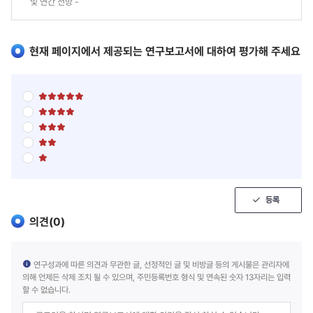
및 연간 전망 -
현재 페이지에서 제공되는 연구보고서에 대하여 평가해 주세요
별
점
별
5
점
점
별
5
만
점
점
점
별
5
만
에
점
점
점
5
별
5
만
에
점
점
점
점
4
5
만
에
점
점
점
3
만
에
점
점
등록
2
에
점
1
의견(
0
)
점
연구성과에 따른 의견과 무관한 글, 선정적인 글 및 비방글 등의 게시물은 관리자에
의해 언제든 삭제 조치 될 수 있으며, 주민등록번호 형식 및 연속된 숫자 13자리는 입력
할 수 없습니다.