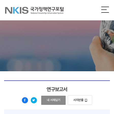
NKIS
전
체
국
메
뉴
가
열
기
정
책
연
구
포
연구보고서
털
배아생성의료기관 지정기준 및 질 제고 방안 연구
내 서재담기
서지반출
페
트
이
위