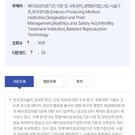
주제어
배아생성의료기관,지정 및 사후관리,생명윤리법,난임 시술기
관,보조생식술,Embryo-Producing Medical
Institution,Designation and Post-
Management,Bioethics and Safety Act,Infertility
Treatment Institution,Assisted Reproductive
Technology
309
조회수
조
회
22
다운로드
다
수
운
팁
로
드
팁
국문초록
영문초록
목차
국
보조생식술의 급속한 확산, 난임 치료에 대한 수요 증가, 생명과학 기술의 고
도화 등으로 배아의 생성과 활용을 둘러싼 생명 윤리적 쟁점이 복잡해짐에 따
문
라 배아생성의료기관에 대한 보다 엄격하고 정교한 관리 체계의 필요성이 제
기되고 있다. 이에 본 연구는 현행 배아생성의료기관 지정 및 관리상의 문제
초
점을 파악하여 현실성 있는 배아생성의료기관의 지정 기준과 사후관리 개선
록
방안을 모색하였다. 연구 결과, 현행 배아생성의료기관 지정기준(인력, 시설
및 장비)에 대한 현실적인 기준안을 제안하였고, 사후관리 측면에서 의료기