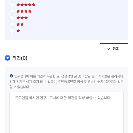
별
점
별
5
점
점
별
5
만
점
점
점
별
5
만
에
점
점
점
5
별
5
만
에
점
점
점
점
4
5
만
에
점
점
점
3
만
에
점
점
등록
2
에
점
1
의견(
0
)
점
연구성과에 따른 의견과 무관한 글, 선정적인 글 및 비방글 등의 게시물은 관리자에
의해 언제든 삭제 조치 될 수 있으며, 주민등록번호 형식 및 연속된 숫자 13자리는 입력
할 수 없습니다.