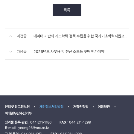
목록
이전글
데이터 기반의 기초학력 정책 수립을 위한 국가기초학력지원포털 활용 연구 위탁연구용역(재공고)
다음글
2026년도 사무용 및 전산 소모품 구매 단가계약
인터넷 참고정보원
개인정보처리방침
저작권정책
이용약관
이메일무단수집거부
성과물 등록 관련
: 044)211-1186
FAX
: 044)211-1299
E-mail
: yeong26@nrc.re.kr
그 외 문의
: 044)211-1251
FAX
: 044)211-1399