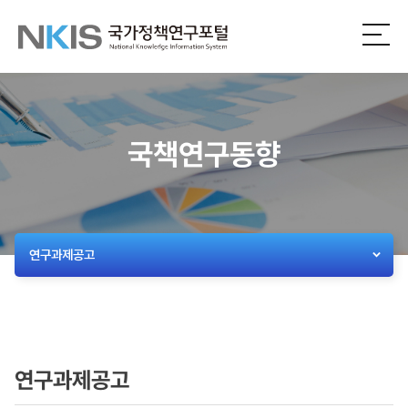
NKIS
전
체
국
메
뉴
가
열
기
정
국책연구동향
책
연
구
연구과제공고
포
털
연구과제공고