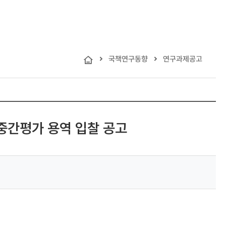
홈
국책연구동향
연구과제공고
으
로
가
기
중간평가 용역 입찰 공고