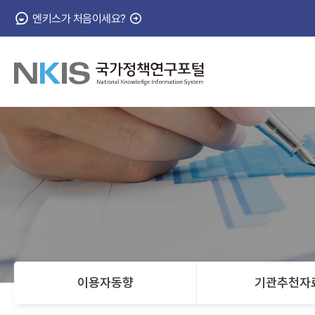
엔키스가 처음이세요?
NKIS
국
가
정
책
연
이용자동향
기관추천자
구