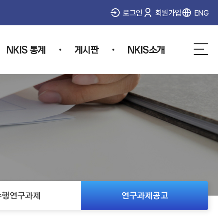
로그인
회원가입
ENG
NKIS 통계
게시판
NKIS소개
사
이
트
맵
수행연구과제
연구과제공고