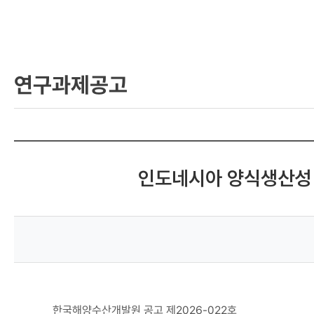
포
털
연구과제공고
인도네시아 양식생산성 
한국해양수산개발원 공고 제2026-022호