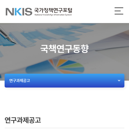
NKIS
전
체
국
메
뉴
가
열
기
정
국책연구동향
책
연
구
연구과제공고
포
털
연구과제공고