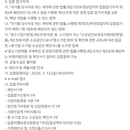
3. 입찰 참가자격
가. 「국가를 당사자로 하는 계약에 관한 법률」제27조(부정당업자의 입찰참가자격 제
한)에 해당되지 아니하고 동법 시행령 제12조에 의한 경쟁 입찰 참가자격을 갖춘
자, 해당 과업을 수행할 수 있는 업체
나. 「국가를 당사자로 하는 계약에 관한 법률」시행령 제76조(부정당업자의 입찰참가
자격 제한) 1항 18호에 해당되지 않는 업체
다. 「중소기업기본법」제2조에 따른 중· 소기업자 또는 「소상공인보호및지원에관한법
률」 제2조에 따른 소상공인으로서「중소기업 범위 및 확인에 관한 규정」에 따라 발급
된 <중기업·소기업·소상공인 확인서>를 소지한 업체
※「중소기업제품 구매촉진 및 판로지원에 관한 법률시행령」제2조의3 제2호에 해당하
는 비영리법인은 동 확인서가 없어도 입찰참여 가능
라. 공동수급은 불허함
4. 제안서 등 제출서류 안내
가. 입찰등록마감 : 2026. 2. 13.(금) 16:00까지
※ e-mail 접수
나. 입찰구비서류
- 제안서 1부
- 입찰참가신청서 1부
- 사업자등록증 사본 1부
- 법인등기부등본 및 인감증명서 각 1부
- 사용인감계 1부(사용시)
- 중·소기업 또는 소상공인 확인서 1부
- 입찰이행보증보험증권 1부(입찰금액의 5/100 이상)
- 가격제안서 및 가격산출근거서 1부