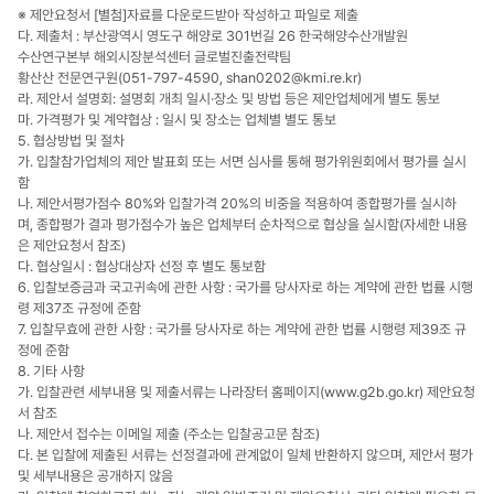
※ 제안요청서 [별첨]자료를 다운로드받아 작성하고 파일로 제출
다. 제출처 : 부산광역시 영도구 해양로 301번길 26 한국해양수산개발원
수산연구본부 해외시장분석센터 글로벌진출전략팀
황산산 전문연구원(051-797-4590, shan0202@kmi.re.kr)
라. 제안서 설명회: 설명회 개최 일시·장소 및 방법 등은 제안업체에게 별도 통보
마. 가격평가 및 계약협상 : 일시 및 장소는 업체별 별도 통보
5. 협상방법 및 절차
가. 입찰참가업체의 제안 발표회 또는 서면 심사를 통해 평가위원회에서 평가를 실시
함
나. 제안서평가점수 80%와 입찰가격 20%의 비중을 적용하여 종합평가를 실시하
며, 종합평가 결과 평가점수가 높은 업체부터 순차적으로 협상을 실시함(자세한 내용
은 제안요청서 참조)
다. 협상일시 : 협상대상자 선정 후 별도 통보함
6. 입찰보증금과 국고귀속에 관한 사항 : 국가를 당사자로 하는 계약에 관한 법률 시행
령 제37조 규정에 준함
7. 입찰무효에 관한 사항 : 국가를 당사자로 하는 계약에 관한 법률 시행령 제39조 규
정에 준함
8. 기타 사항
가. 입찰관련 세부내용 및 제출서류는 나라장터 홈페이지(www.g2b.go.kr) 제안요청
서 참조
나. 제안서 접수는 이메일 제출 (주소는 입찰공고문 참조)
다. 본 입찰에 제출된 서류는 선정결과에 관계없이 일체 반환하지 않으며, 제안서 평가
및 세부내용은 공개하지 않음