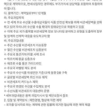
액으로 계약하므로, 면세사업자인 경우에도 부가가치세 상당액을 포함하여 투찰하여
야 합니다.
다. 용역기간 : 계약일로부터 12개월
라. 주요과업목적
ㅇ 전 세계 주요 수산물 수출대상국들이 식품 안전성 확보를 위해 비관세장벽을 강화
하고 있어 우리나라 수산물 수출 확대의 장애요인으로 작용하고 있음
ㅇ 이에 주요 국가·품목별 비관세장벽 정보 모니터링 분석하고 유형을 도출하여 정부
및 업계의 선제적 대응을 유도하고자 함
바. 주요과업내용
ㅇ 주간 수산물 비관세조치 이슈동향
ㅇ 월간 수산물 비관세조치 심층분석
ㅇ 주요국 통관거부/리콜 사례 조사
ㅇ 튀르키예·몽골 심층조사
ㅇ 해조류 수출 통관 가이드라인
ㅇ 주요국 라벨링 제도 분석
ㅇ 주요국 수산식품 위생안전 기준/규제 동향 DB 구축
ㅇ 글로벌 비관세장벽 최신 이슈 제작
ㅇ 비관세조치 카드뉴스 제작
ㅇ 주요국 변경된 수산물 수입제도 분석
ㅇ 수산식품 비관세조치 대응센터 운영
* 세부과업내용은 용역 과업지시서 및 제안요청서 참조
2. 입찰 및 계약방식 : 제한경쟁, 협상에 의한 계약
- 국가를 당사자로 하는 계약에 관한 법률에 의거한 협상에 의한 계약 체결