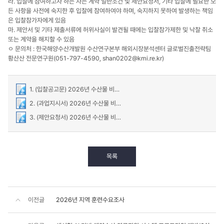
라. 입찰에 참여하고자 하는 자는 계약 일반조건 및 제안요청서, 기타 입찰에 필요한 모
든 사항을 사전에 숙지한 후 입찰에 참여하여야 하며, 숙지하지 못하여 발생하는 책임
은 입찰참가자에게 있음
마. 제안서 및 기타 제출서류에 허위사실이 발견될 때에는 입찰참가제한 및 낙찰 취소
또는 계약을 해지할 수 있음
ㅇ 문의처 : 한국해양수산개발원 수산연구본부 해외시장분석센터 글로벌진출전략팀
황산산 전문연구원(051-797-4590, shan0202@kmi.re.kr)
1. (입찰공고문) 2026년 수산물 비관세조치 모니터링.hwp
2. (과업지시서) 2026년 수산물 비관세조치 모니터링.hwp
3. (제안요청서) 2026년 수산물 비관세조치 모니터링.hwp
목록
이전글
2026년 지역 훈련수요조사